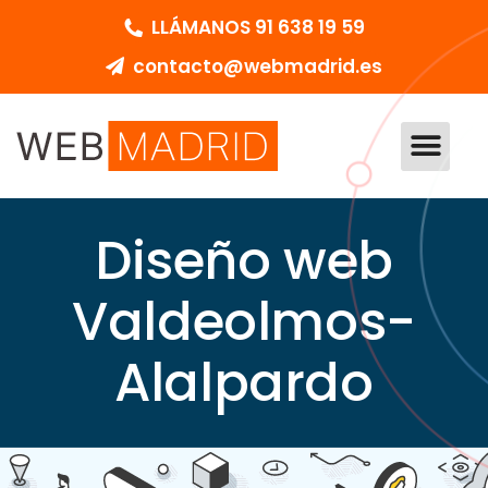
LLÁMANOS 91 638 19 59
contacto@webmadrid.es
DISEÑO WEB MADRID
PEDIR PRESUPU
Diseño web
Valdeolmos-
Alalpardo