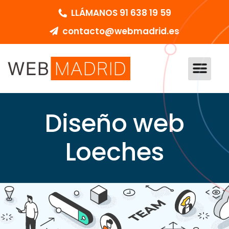
LLÁMANOS 91 638 19 59
contacto@webmadrid.es
DISEÑO WEB MADRID
PEDIR PRESUPU
Diseño web
Loeches