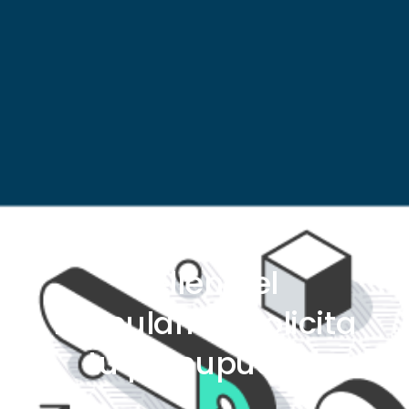
Rellena el
formulario y solicita
tu presupuesto